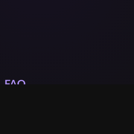
FAQ
Como acessar meus cursos?
Quem são os professores?