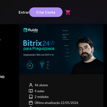
shopping_cart
Entrar
Criar Conta
r
omo
46 alunos
4 aulas
2 módulos
Última atualização 22/05/2026