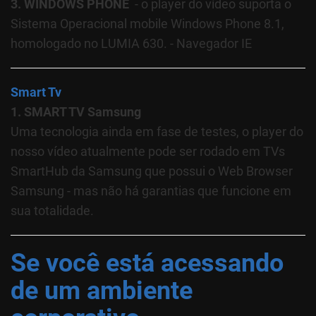
3. WINDOWS PHONE
- o player do vídeo suporta o
Sistema Operacional mobile Windows Phone 8.1,
homologado no LUMIA 630. - Navegador IE
Smart Tv
1. SMART TV Samsung
Uma tecnologia ainda em fase de testes, o player do
nosso vídeo atualmente pode ser rodado em TVs
SmartHub da Samsung que possui o Web Browser
Samsung - mas não há garantias que funcione em
sua totalidade.
Se você está acessando
de um ambiente