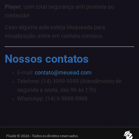
Player
, com total segurança anti pirataria ao
conteúdo!
Caso alguma aula esteja bloqueada para
visualização, entre em contato conosco.
Nossos contatos
E-mail:
contato@meuead.com
Telefone: (14) 3999-9999 (Atendimento de
segunda a sexta, das 9h às 17h)
WhatsApp: (14) 9.9888-9988
Fluidz © 2026 - Todos os direitos reservados