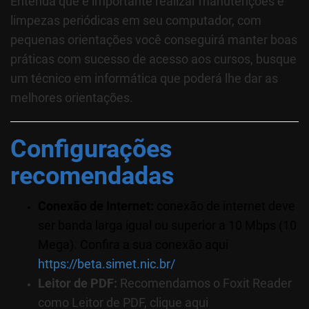
Entenda que é importante realizar manutenções e
limpezas periódicas em seu computador, com
pequenas orientações você conseguirá manter boas
práticas com sucesso de acesso aos cursos, busque
um técnico em informática que poderá lhe dar as
melhores orientações.
Configurações
recomendadas
Conexão de Internet:
conexão de internet deve
ser banda larga igual ou superior a 10 Mbps (10
Mega). Confira a sua conexão aqui
https://beta.simet.nic.br/
Leitor de PDF:
Recomendamos o Foxit Reader
como Leitor de PDF, clique aqui