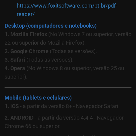
https://www.foxitsoftware.com/pt-br/pdf-
reader/
Desktop (computadores e notebooks)
1. Mozilla Firefox
(No Windows 7 ou superior, versão
22 ou superior do Mozilla Firefox).
2. Google Chrome
(Todas as versões).
3. Safari
(Todas as versões).
4. Opera
(No Windows 8 ou superior, versão 25 ou
superior).
Mobile (tablets e celulares)
1. iOS
- a partir da versão 8+ - Navegador Safari
2. ANDROID
- a partir da versão 4.4.4 - Navegador
Chrome 66 ou superior.