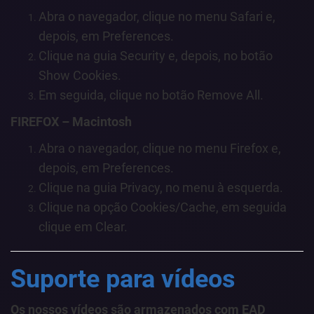
Abra o navegador, clique no menu Safari e,
depois, em Preferences.
Clique na guia Security e, depois, no botão
Show Cookies.
Em seguida, clique no botão Remove All.
FIREFOX – Macintosh
Abra o navegador, clique no menu Firefox e,
depois, em Preferences.
Clique na guia Privacy, no menu à esquerda.
Clique na opção Cookies/Cache, em seguida
clique em Clear.
Suporte para vídeos
Os nossos vídeos são armazenados com EAD